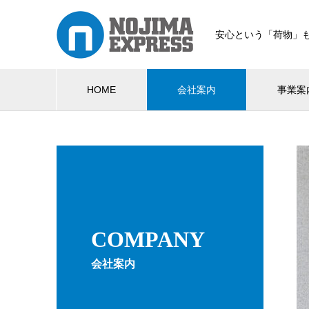
安心という「荷物」
HOME
会社案内
事業案
COMPANY
会社案内